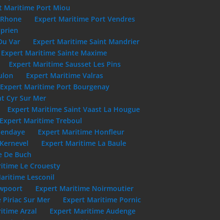
t Maritime Port Miou
u Rhone
Expert Maritime Port Vendres
yprien
Du Var
Expert Maritime Saint Mandrier
Expert Maritime Sainte Maxime
Expert Maritime Sausset Les Pins
ulon
Expert Maritime Valras
Expert Maritime Port Bourgenay
nt Cyr Sur Mer
Expert Maritime Saint Vaast La Hougue
Expert Maritime Treboul
Hendaye
Expert Maritime Honfleur
 Kernevel
Expert Maritime La Baule
e De Buch
itime Le Crouesty
aritime Lesconil
uwpoort
Expert Maritime Noirmoutier
 Piriac Sur Mer
Expert Maritime Pornic
itime Arzal
Expert Maritime Audenge