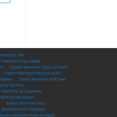
anyuls Sur Mer
rt Maritime Cap d’Agde
rro
Expert Maritime Carry Le Rouet
Expert Maritime Fleury D’Aude
ntignan
Expert Maritime Golf Juan
Juan Les Pins
t Maritime Le Lavandou
Maritime Martigues
e
Expert Maritime Nice
t Maritime Port Camargue
Expert Maritime Port Grimaud