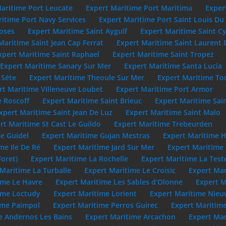
aritime Port Leucate
Expert Maritime Port Maritima
Exper
itime Port Navy Services
Expert Maritime Port Saint Louis D
oses
Expert Maritime Saint Aygulf
Expert Maritime Saint C
Maritime Saint Jean Cap Ferrat
Expert Maritime Saint Laurent 
xpert Maritime Saint Raphael
Expert Maritime Saint Tropez
Expert Maritime Sanary Sur Mer
Expert Maritime Santa Lucia
 Séte
Expert Maritime Theoule Sur Mer
Expert Maritime To
rt Maritime Villeneuve Loubet
Expert Maritime Port Armor
e Roscoff
Expert Maritime Saint Brieuc
Expert Maritime Sai
xpert Maritime Saint Jean De Luz
Expert Maritime Saint Malo
rt Maritime St Cast Le Guildo
Expert Maritime Trebeurden
e Guidel
Expert Maritime Gujan Mestras
Expert Maritime 
me Ile De Ré
Expert Maritime Jard Sur Mer
Expert Maritime
Foret)
Expert Maritime La Rochelle
Expert Maritime La Test
Maritime La Turballe
Expert Maritime Le Croisic
Expert Mar
ime Le Havre
Expert Maritime Les Sables d’Olonne
Expert M
ime Loctudy
Expert Maritime Lorient
Expert Maritime Nie
ime Paimpol
Expert Maritime Perros Guirec
Expert Maritime
e Andernos Les Bains
Expert Maritime Arcachon
Expert Mar