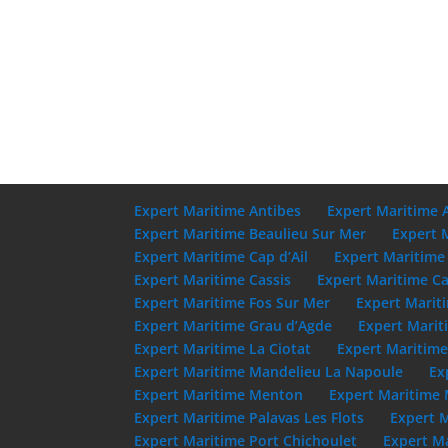
Expert Maritime Antibes
Expert Maritime 
Expert Maritime Beaulieu Sur Mer
Expert 
Expert Maritime Cap d’Ail
Expert Maritime
Expert Maritime Cassis
Expert Maritime Ca
Expert Maritime Fos Sur Mer
Expert Marit
Expert Maritime Grau d’Agde
Expert Marit
Expert Maritime La Ciotat
Expert Maritim
Expert Maritime Mandelieu La Napoule
Ex
Expert Maritime Menton
Expert Maritime 
Expert Maritime Palavas Les Flots
Expert 
Expert Maritime Port Chichoulet
Expert M