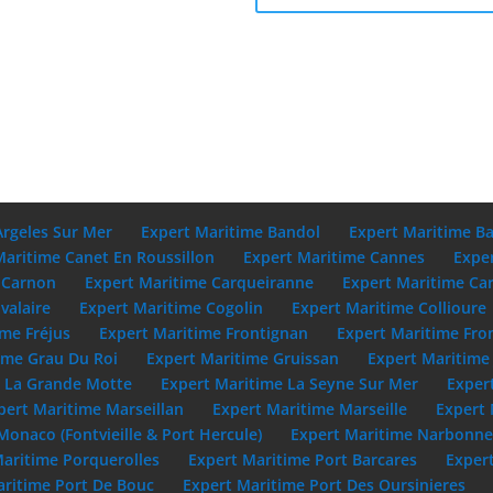
Argeles Sur Mer
Expert Maritime Bandol
Expert Maritime B
Maritime Canet En Roussillon
Expert Maritime Cannes
Expe
 Carnon
Expert Maritime Carqueiranne
Expert Maritime Ca
valaire
Expert Maritime Cogolin
Expert Maritime Collioure
ime Fréjus
Expert Maritime Frontignan
Expert Maritime Fro
ime Grau Du Roi
Expert Maritime Gruissan
Expert Maritime 
e La Grande Motte
Expert Maritime La Seyne Sur Mer
Exper
pert Maritime Marseillan
Expert Maritime Marseille
Expert 
Monaco (Fontvieille & Port Hercule)
Expert Maritime Narbonn
Maritime Porquerolles
Expert Maritime Port Barcares
Exper
aritime Port De Bouc
Expert Maritime Port Des Oursinieres