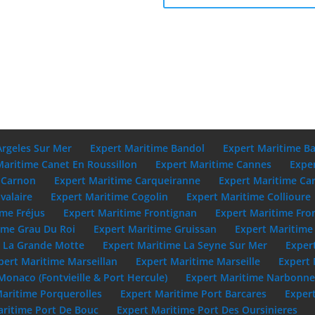
Argeles Sur Mer
Expert Maritime Bandol
Expert Maritime B
Maritime Canet En Roussillon
Expert Maritime Cannes
Expe
 Carnon
Expert Maritime Carqueiranne
Expert Maritime Ca
valaire
Expert Maritime Cogolin
Expert Maritime Collioure
ime Fréjus
Expert Maritime Frontignan
Expert Maritime Fro
ime Grau Du Roi
Expert Maritime Gruissan
Expert Maritime 
e La Grande Motte
Expert Maritime La Seyne Sur Mer
Exper
pert Maritime Marseillan
Expert Maritime Marseille
Expert 
Monaco (Fontvieille & Port Hercule)
Expert Maritime Narbonn
Maritime Porquerolles
Expert Maritime Port Barcares
Exper
aritime Port De Bouc
Expert Maritime Port Des Oursinieres