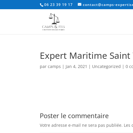
06 23 39 19 17
contact@camps-expertise
Expert Maritime Saint
par
camps
|
Jan 4, 2021
|
Uncategorized
|
0 c
Poster le commentaire
Votre adresse e-mail ne sera pas publiée.
Les 