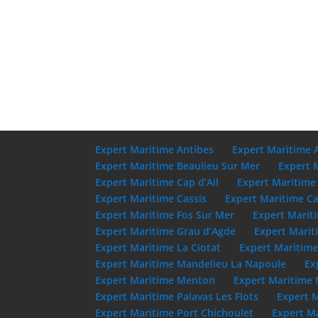
Expert Maritime Antibes
Expert Maritime 
Expert Maritime Beaulieu Sur Mer
Expert 
Expert Maritime Cap d’Ail
Expert Maritime
Expert Maritime Cassis
Expert Maritime Ca
Expert Maritime Fos Sur Mer
Expert Marit
Expert Maritime Grau d’Agde
Expert Marit
Expert Maritime La Ciotat
Expert Maritim
Expert Maritime Mandelieu La Napoule
Ex
Expert Maritime Menton
Expert Maritime 
Expert Maritime Palavas Les Flots
Expert 
Expert Maritime Port Chichoulet
Expert M