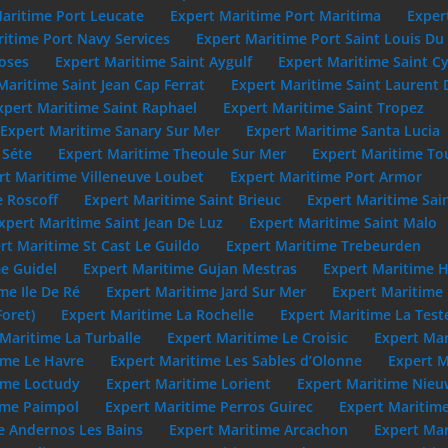
aritime Port Leucate
Expert Maritime Port Maritima
Exper
itime Port Navy Services
Expert Maritime Port Saint Louis D
oses
Expert Maritime Saint Aygulf
Expert Maritime Saint C
Maritime Saint Jean Cap Ferrat
Expert Maritime Saint Laurent 
xpert Maritime Saint Raphael
Expert Maritime Saint Tropez
Expert Maritime Sanary Sur Mer
Expert Maritime Santa Lucia
 Séte
Expert Maritime Theoule Sur Mer
Expert Maritime To
rt Maritime Villeneuve Loubet
Expert Maritime Port Armor
e Roscoff
Expert Maritime Saint Brieuc
Expert Maritime Sai
xpert Maritime Saint Jean De Luz
Expert Maritime Saint Malo
rt Maritime St Cast Le Guildo
Expert Maritime Trebeurden
e Guidel
Expert Maritime Gujan Mestras
Expert Maritime 
me Ile De Ré
Expert Maritime Jard Sur Mer
Expert Maritime
Foret)
Expert Maritime La Rochelle
Expert Maritime La Test
Maritime La Turballe
Expert Maritime Le Croisic
Expert Mar
ime Le Havre
Expert Maritime Les Sables d’Olonne
Expert M
ime Loctudy
Expert Maritime Lorient
Expert Maritime Nie
ime Paimpol
Expert Maritime Perros Guirec
Expert Maritime
e Andernos Les Bains
Expert Maritime Arcachon
Expert Mar