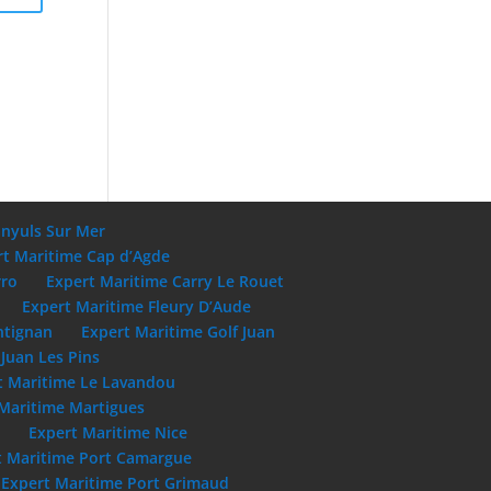
anyuls Sur Mer
rt Maritime Cap d’Agde
rro
Expert Maritime Carry Le Rouet
Expert Maritime Fleury D’Aude
ntignan
Expert Maritime Golf Juan
Juan Les Pins
t Maritime Le Lavandou
Maritime Martigues
e
Expert Maritime Nice
t Maritime Port Camargue
Expert Maritime Port Grimaud