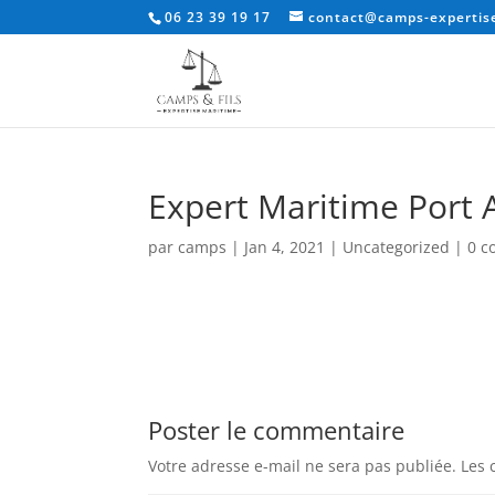
06 23 39 19 17
contact@camps-expertise
Expert Maritime Port
par
camps
|
Jan 4, 2021
|
Uncategorized
|
0 c
Poster le commentaire
Votre adresse e-mail ne sera pas publiée.
Les 