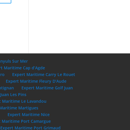
anyuls Sur Mer
rt Maritime Cap d’Agde
rro
Expert Maritime Carry Le Rouet
Expert Maritime Fleury D’Aude
ntignan
Expert Maritime Golf Juan
Juan Les Pins
t Maritime Le Lavandou
Maritime Martigues
e
Expert Maritime Nice
t Maritime Port Camargue
Expert Maritime Port Grimaud