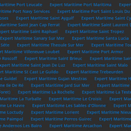
aritime Port Leucate
Expert Maritime Port Maritima
Exper
itime Port Navy Services
Expert Maritime Port Saint Louis D
oses
Expert Maritime Saint Aygulf
Expert Maritime Saint C
Maritime Saint Jean Cap Ferrat
Expert Maritime Saint Laurent 
xpert Maritime Saint Raphael
Expert Maritime Saint Tropez
Expert Maritime Sanary Sur Mer
Expert Maritime Santa Lucia
 Séte
Expert Maritime Theoule Sur Mer
Expert Maritime To
rt Maritime Villeneuve Loubet
Expert Maritime Port Armor
e Roscoff
Expert Maritime Saint Brieuc
Expert Maritime Sai
xpert Maritime Saint Jean De Luz
Expert Maritime Saint Malo
rt Maritime St Cast Le Guildo
Expert Maritime Trebeurden
e Guidel
Expert Maritime Gujan Mestras
Expert Maritime 
me Ile De Ré
Expert Maritime Jard Sur Mer
Expert Maritime
Foret)
Expert Maritime La Rochelle
Expert Maritime La Test
Maritime La Turballe
Expert Maritime Le Croisic
Expert Mar
ime Le Havre
Expert Maritime Les Sables d’Olonne
Expert M
ime Loctudy
Expert Maritime Lorient
Expert Maritime Nie
ime Paimpol
Expert Maritime Perros Guirec
Expert Maritime
e Andernos Les Bains
Expert Maritime Arcachon
Expert Mar