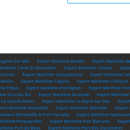
Argeles Sur Mer
Expert Maritime Bandol
Expert Maritime B
Maritime Canet En Roussillon
Expert Maritime Cannes
Expe
 Carnon
Expert Maritime Carqueiranne
Expert Maritime Ca
valaire
Expert Maritime Cogolin
Expert Maritime Collioure
ime Fréjus
Expert Maritime Frontignan
Expert Maritime Fro
ime Grau Du Roi
Expert Maritime Gruissan
Expert Maritime 
e La Grande Motte
Expert Maritime La Seyne Sur Mer
Exper
pert Maritime Marseillan
Expert Maritime Marseille
Expert 
Monaco (Fontvieille & Port Hercule)
Expert Maritime Narbonn
Maritime Porquerolles
Expert Maritime Port Barcares
Exper
aritime Port De Bouc
Expert Maritime Port Des Oursinieres