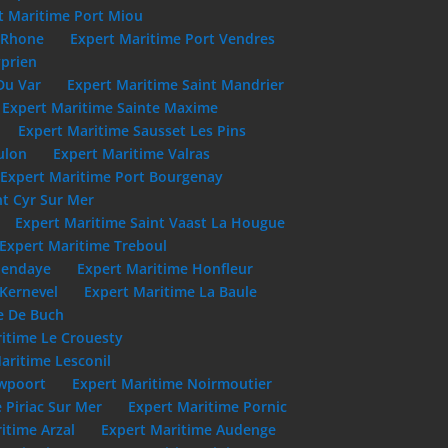
t Maritime Port Miou
u Rhone
Expert Maritime Port Vendres
yprien
Du Var
Expert Maritime Saint Mandrier
Expert Maritime Sainte Maxime
Expert Maritime Sausset Les Pins
ulon
Expert Maritime Valras
Expert Maritime Port Bourgenay
nt Cyr Sur Mer
Expert Maritime Saint Vaast La Hougue
Expert Maritime Treboul
Hendaye
Expert Maritime Honfleur
 Kernevel
Expert Maritime La Baule
e De Buch
itime Le Crouesty
aritime Lesconil
uwpoort
Expert Maritime Noirmoutier
 Piriac Sur Mer
Expert Maritime Pornic
itime Arzal
Expert Maritime Audenge