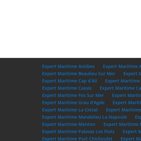
Expert Maritime Antibes
Expert Maritime 
Expert Maritime Beaulieu Sur Mer
Expert 
Expert Maritime Cap d’Ail
Expert Maritime
Expert Maritime Cassis
Expert Maritime Ca
Expert Maritime Fos Sur Mer
Expert Marit
Expert Maritime Grau d’Agde
Expert Marit
Expert Maritime La Ciotat
Expert Maritim
Expert Maritime Mandelieu La Napoule
Ex
Expert Maritime Menton
Expert Maritime 
Expert Maritime Palavas Les Flots
Expert 
Expert Maritime Port Chichoulet
Expert M